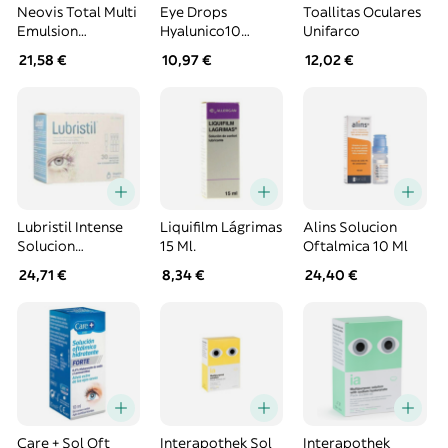
Neovis Total Multi
Eye Drops
Toallitas Oculares
Emulsion
Hyalunico10
Unifarco
Lubricante Ocular
Monodosis 0.5Ml
21,58 €
10,97 €
12,02 €
1 Envase 15 Ml
Lubristil Intense
Liquifilm Lágrimas
Alins Solucion
Solucion
15 Ml.
Oftalmica 10 Ml
Oftalmica 10
24,71 €
8,34 €
24,40 €
Envases Multidosis
Care + Sol Oft
Interapothek Sol
Interapothek