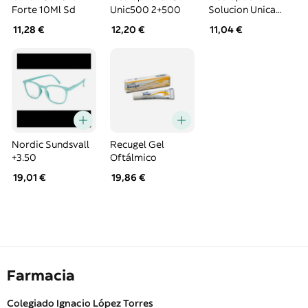
Forte 10Ml Sd
Unic500 2+500
Solucion Unica
Con Acido
11,28 €
12,20 €
11,04 €
Hialuronico
Nordic Sundsvall
Recugel Gel
+3.50
Oftálmico
19,01 €
19,86 €
Farmacia
Colegiado Ignacio López Torres