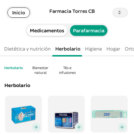
Farmacia Torres CB
Inicio
Medicamentos
Parafarmacia
Dietética y nutrición
Herbolario
Higiene
Hogar
Ort
Herbolario
Bienestar
Tés e
natural
infusiones
Herbolario