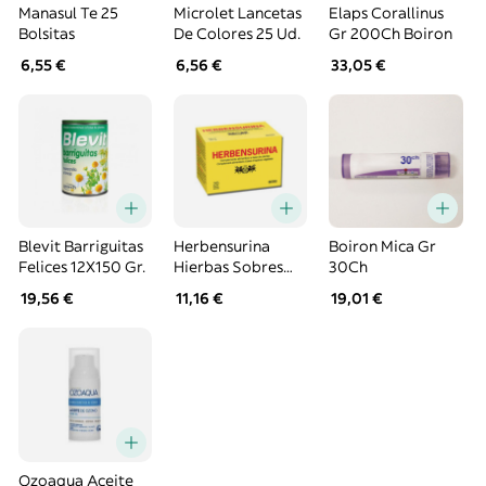
Manasul Te 25
Microlet Lancetas
Elaps Corallinus
Bolsitas
De Colores 25 Ud.
Gr 200Ch Boiron
6,55 €
6,56 €
33,05 €
Blevit Barriguitas
Herbensurina
Boiron Mica Gr
Felices 12X150 Gr.
Hierbas Sobres
30Ch
Infusión 20
19,56 €
11,16 €
19,01 €
Sobres
Ozoaqua Aceite